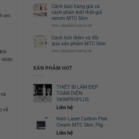
*
Chuyên
Derm
Cảnh báo hàng giả và
3
Sâu
–
cách phân biệt thật-giả
ống
t sẹo.
10ml
serum MTC Skin
/
MTC
Chức năng bình luận bị tắt
Hộp)
ở
Skin
–
Cảnh
Giải
MTC
báo
pháp
Cách tích điểm và đổi
Skin
hàng
cho
quà sản phẩm MTC Skin
giả
mọi
bôi
Chức năng bình luận bị tắt
ở
và
vấn
Cách
cách
đề
a nhăn
tích
phân
trên
điểm
SẢN PHẨM HOT
biệt
làn
và
thật-
da
đổi
giả
của
quà
serum
bạn
THIẾT BỊ LÀM ĐẸP
sản
MTC
TOÀN DIỆN
phẩm
 và
Skin
MTC
SKINPROPLUS
Skin
Liên hệ
c về
Kem Laser Carbon Peel
Cream MTC Skin 70g
Liên hệ