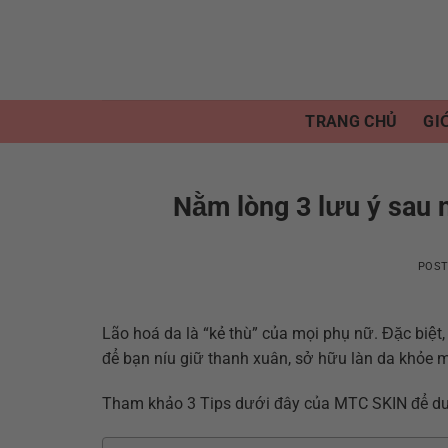
Skip
to
content
TRANG CHỦ
GI
Nằm lòng 3 lưu ý sau 
POS
Lão hoá da là “kẻ thù” của mọi phụ nữ. Đặc biệt, 
để bạn níu giữ thanh xuân, sở hữu làn da khỏe 
Tham khảo 3 Tips dưới đây của MTC SKIN để duy 