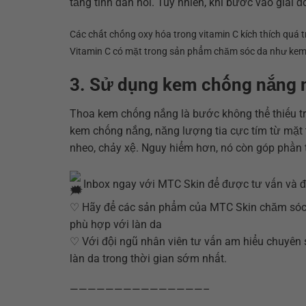
tăng tính đàn hồi. Tuy nhiên, khi bước vào giai 
Các chất chống oxy hóa trong vitamin C kích thích quá 
Vitamin C có mặt trong sản phẩm chăm sóc da như kem 
3. Sử dụng kem chống nắng 
Thoa kem chống nắng là bước không thể thiếu t
kem chống nắng, năng lượng tia cực tím từ mặt t
nheo, chảy xệ. Nguy hiểm hơn, nó còn góp phần t
Inbox ngay với MTC Skin để được tư vấn và đ
♡ Hãy để các sản phẩm của MTC Skin chăm sóc 
phù hợp với làn da
♡ Với đội ngũ nhân viên tư vấn am hiểu chuyên 
làn da trong thời gian sớm nhất.
———————————————–