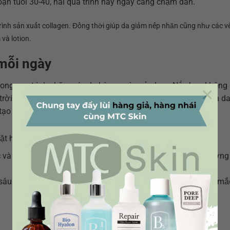
đoạn tuổi 30-40, hai quá trình này ngày càng chậm dần.
trình sản xuất collagen. Đồng thời giúp da giảm nếp nhăn cũng như các vế
và lotion.
mỗi ngày
rong quy trình chăm sóc da hàng ngày của bạn. Nếu bạn không 
×
rời sẽ phá hủy dần lượng collagen và các sợi đàn hồi, khiến d
ạo ra các gốc tự do gây hại, làm tăng nguy cơ ung thư da.
ặt hàng tất cả các sản phẩm
và nâng niu làn da của bạn bằng những sản phẩm chất lượng
sâu về các loại da MTC Skin cam kết giúp bạn giải đáp thắc mắ