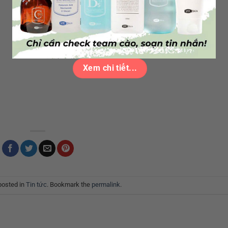
Xem chi tiết...
posted in
Tin tức
. Bookmark the
permalink
.