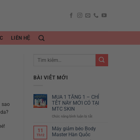
C
LIÊN HỆ
BÀI VIẾT MỚI
MUA 1 TẶNG 1 – CHỈ
TẾT NÀY MỚI CÓ TẠI
m sao
MTC SKIN
 da?
Chức năng bình luận bị tắt
ở
MUA
hé!
1
Máy giảm béo Body
11
TẶNG
Master Hàn Quốc
Th12
1