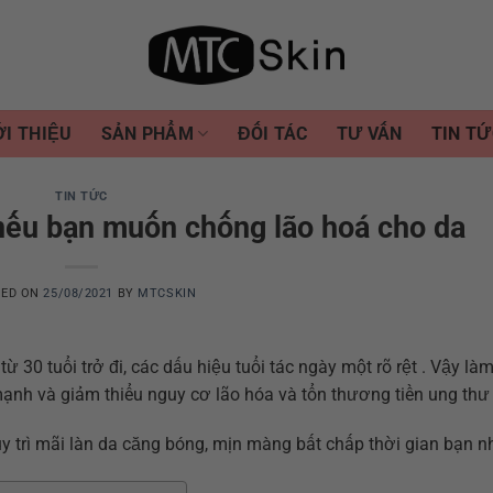
ỚI THIỆU
SẢN PHẨM
ĐỐI TÁC
TƯ VẤN
TIN TỨ
TIN TỨC
nếu bạn muốn chống lão hoá cho da
TED ON
25/08/2021
BY
MTCSKIN
từ 30 tuổi trở đi, các dấu hiệu tuổi tác ngày một rõ rệt . Vậy là
mạnh và giảm thiểu nguy cơ lão hóa và tổn thương tiền ung thư
trì mãi làn da căng bóng, mịn màng bất chấp thời gian bạn n