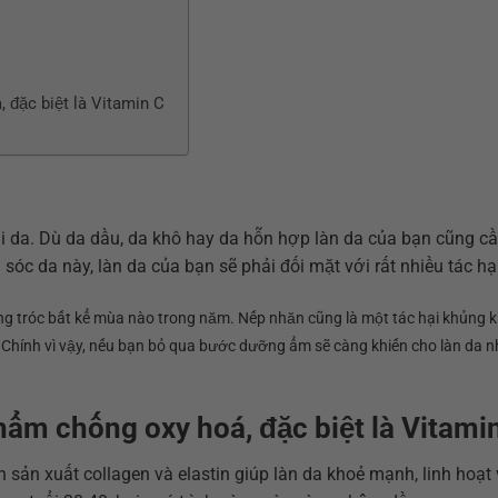
 đặc biệt là Vitamin C
ại da. Dù da dầu, da khô hay da hỗn hợp làn da của bạn cũng c
 da này, làn da của bạn sẽ phải đối mặt với rất nhiều tác hại
 bong tróc bất kể mùa nào trong năm. Nếp nhăn cũng là một tác hại khủng k
 Chính vì vậy, nếu bạn bỏ qua bước dưỡng ẩm sẽ càng khiến cho làn da n
hẩm chống oxy hoá, đặc biệt là Vitami
nh sản xuất collagen và elastin giúp làn da khoẻ mạnh, linh hoạt