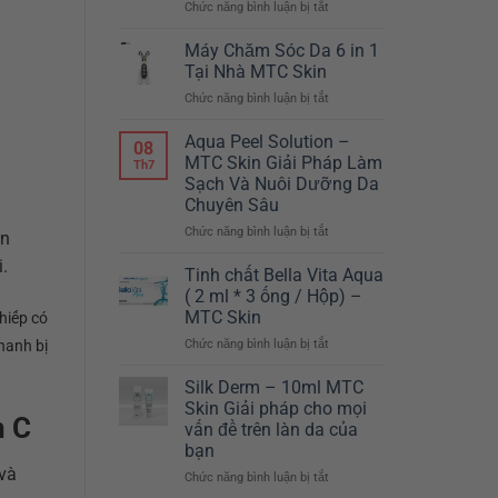
Chức năng bình luận bị tắt
ở
–
Máy
CHỈ
giảm
Máy Chăm Sóc Da 6 in 1
TẾT
béo
NÀY
Tại Nhà MTC Skin
Body
MỚI
Chức năng bình luận bị tắt
ở
Master
CÓ
Máy
Hàn
TẠI
Chăm
Aqua Peel Solution –
Quốc
MTC
08
Sóc
MTC Skin Giải Pháp Làm
SKIN
Th7
Da
Sạch Và Nuôi Dưỡng Da
6
Chuyên Sâu
in
1
Chức năng bình luận bị tắt
ở
ần
Tại
Aqua
.
Nhà
Peel
Tinh chất Bella Vita Aqua
MTC
Solution
( 2 ml * 3 ống / Hộp) –
Skin
–
MTC Skin
hiếp có
MTC
Chức năng bình luận bị tắt
ở
hanh bị
Skin
Tinh
Giải
chất
Pháp
Silk Derm – 10ml MTC
Bella
Làm
Skin Giải pháp cho mọi
n C
Vita
Sạch
vấn đề trên làn da của
Aqua
Và
bạn
(
Nuôi
 và
2
Chức năng bình luận bị tắt
Dưỡng
ở
ml
Da
Silk