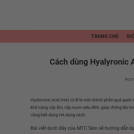
Skip
to
content
TRANG CHỦ
GI
Cách dùng Hyalyronic A
POS
Hyaluronic Acid (HA) có lẽ là một thành phần quá quen 
khả năng cấp ẩm, cấp nước siêu đỉnh, giúp chống lão h
cũng biết dùng HA đúng cách.
Bài viết dưới đây của MTC Skin sẽ hướng dẫn bạ