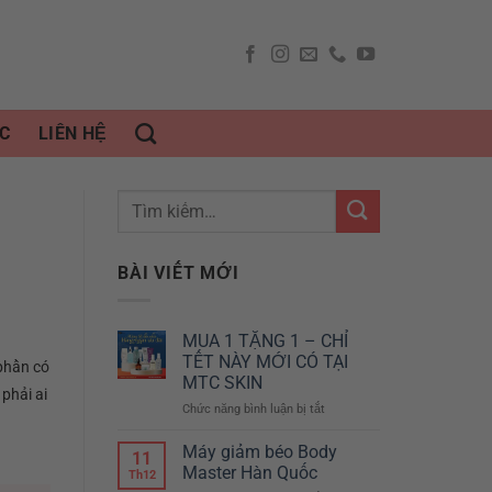
C
LIÊN HỆ
BÀI VIẾT MỚI
MUA 1 TẶNG 1 – CHỈ
TẾT NÀY MỚI CÓ TẠI
 phần có
MTC SKIN
phải ai
Chức năng bình luận bị tắt
ở
MUA
1
Máy giảm béo Body
11
TẶNG
Master Hàn Quốc
Th12
1