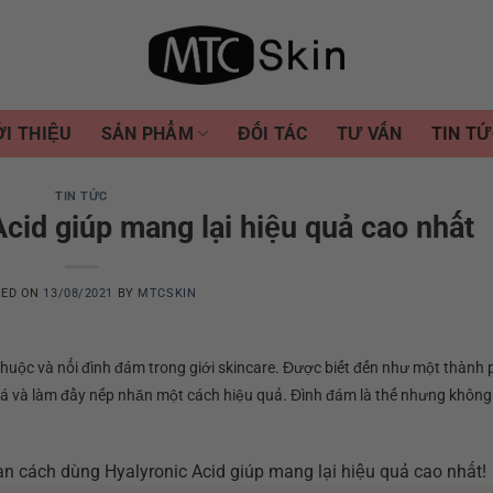
ỚI THIỆU
SẢN PHẨM
ĐỐI TÁC
TƯ VẤN
TIN TỨ
TIN TỨC
cid giúp mang lại hiệu quả cao nhất
TED ON
13/08/2021
BY
MTCSKIN
thuộc và nổi đình đám trong giới skincare. Được biết đến như một thành
oá và làm đầy nếp nhăn một cách hiệu quả. Đình đám là thế nhưng không 
n cách dùng Hyalyronic Acid giúp mang lại hiệu quả cao nhất!