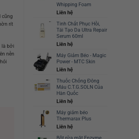
Whipping Foam
Liên hệ
d cũng
Tinh Chất Phục Hồi,
ờn rít
Tái Tạo Da Ultra Repair
Serum 60ml
Liên hệ
 là bởi
rên nền
Máy Giảm Béo - Magic
khỏi
Power - MTC Skin
Liên hệ
Thuốc Chống Đông
Máu C.T.G.SOLN Của
Hàn Quốc
Liên hệ
Máy giảm béo
Thermarax Plus
Liên hệ
Bột rửa mặt Enzyme