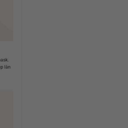
mask.
úp làn