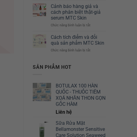
*
Chuyên
Derm
Cảnh báo hàng giả và
3
Sâu
–
cách phân biệt thật-giả
ống
10ml
serum MTC Skin
/
MTC
Chức năng bình luận bị tắt
Hộp)
ở
Skin
–
Cảnh
Giải
MTC
báo
pháp
Cách tích điểm và đổi
Skin
hàng
cho
quà sản phẩm MTC Skin
giả
mọi
Chức năng bình luận bị tắt
ở
và
vấn
Cách
cách
đề
tích
phân
trên
điểm
SẢN PHẨM HOT
biệt
làn
và
thật-
da
đổi
giả
của
quà
serum
bạn
BOTULAX 100 HÀN
sản
MTC
QUỐC - THUỐC TIÊM
phẩm
Skin
MTC
XOÁ NHĂN THON GỌN
Skin
GỐC HÀM
Liên hệ
Sữa Rửa Mặt
Bellamonster Sensitive
Care Solution Seaweed