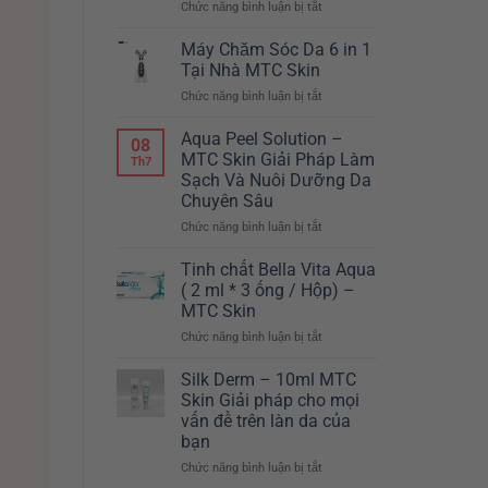
Chức năng bình luận bị tắt
ở
–
Máy
CHỈ
giảm
Máy Chăm Sóc Da 6 in 1
TẾT
béo
NÀY
Tại Nhà MTC Skin
Body
MỚI
Chức năng bình luận bị tắt
ở
Master
CÓ
Máy
Hàn
TẠI
Chăm
Aqua Peel Solution –
Quốc
MTC
08
Sóc
MTC Skin Giải Pháp Làm
SKIN
Th7
Da
Sạch Và Nuôi Dưỡng Da
6
Chuyên Sâu
in
1
Chức năng bình luận bị tắt
ở
Tại
Aqua
Nhà
Peel
Tinh chất Bella Vita Aqua
MTC
Solution
( 2 ml * 3 ống / Hộp) –
Skin
–
MTC Skin
MTC
Chức năng bình luận bị tắt
ở
Skin
Tinh
Giải
chất
Pháp
Silk Derm – 10ml MTC
Bella
Làm
Skin Giải pháp cho mọi
Vita
Sạch
vấn đề trên làn da của
Aqua
Và
bạn
(
Nuôi
2
Chức năng bình luận bị tắt
Dưỡng
ở
ml
Da
Silk