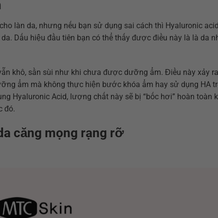
h
ho làn da, nhưng nếu bạn sử dụng sai cách thì Hyaluronic aci
a. Dấu hiệu đầu tiên bạn có thể thấy được điều này là là da nh
 vẫn khô, sần sùi như khi chưa được dưỡng ẩm. Điều này xảy ra
 dưỡng ẩm mà không thực hiện bước khóa ẩm hay sử dụng HA t
ùng Hyaluronic Acid, lượng chất này sẽ bị “bốc hơi” hoàn toàn 
c đó.
da căng mọng rạng rỡ