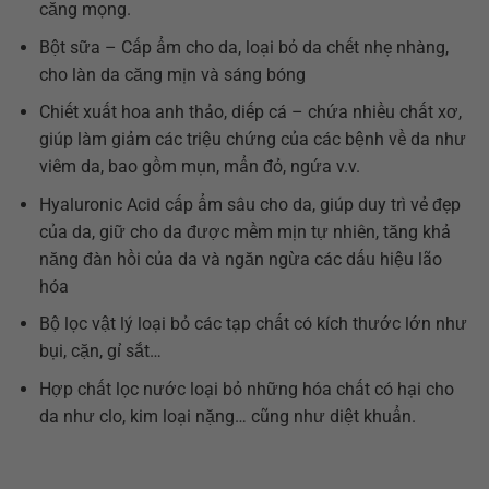
căng mọng.
Bột sữa – Cấp ẩm cho da, loại bỏ da chết nhẹ nhàng,
cho làn da căng mịn và sáng bóng
Chiết xuất hoa anh thảo, diếp cá – chứa nhiều chất xơ,
giúp làm giảm các triệu chứng của các bệnh về da như
viêm da, bao gồm mụn, mẩn đỏ, ngứa v.v.
Hyaluronic Acid cấp ẩm sâu cho da, giúp duy trì vẻ đẹp
của da, giữ cho da được mềm mịn tự nhiên, tăng khả
năng đàn hồi của da và ngăn ngừa các dấu hiệu lão
hóa
Bộ lọc vật lý loại bỏ các tạp chất có kích thước lớn như
bụi, cặn, gỉ sắt…
Hợp chất lọc nước loại bỏ những hóa chất có hại cho
da như clo, kim loại nặng… cũng như diệt khuẩn.