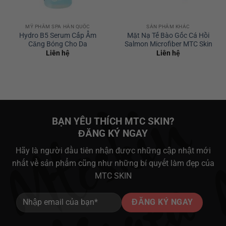
MỸ PHẨM SPA HÀN QUỐC
SẢN PHẨM KHÁC
Hydro B5 Serum Cấp Ẩm
Mặt Nạ Tế Bào Gốc Cá Hồi
Căng Bóng Cho Da
Salmon Microfiber MTC Skin
Liên hệ
Liên hệ
BẠN YÊU THÍCH MTC SKIN?
ĐĂNG KÝ NGAY
Hãy là người đầu tiên nhận được những cập nhật mới
nhất về sản phẩm cũng như những bí quyết làm đẹp của
MTC SKIN