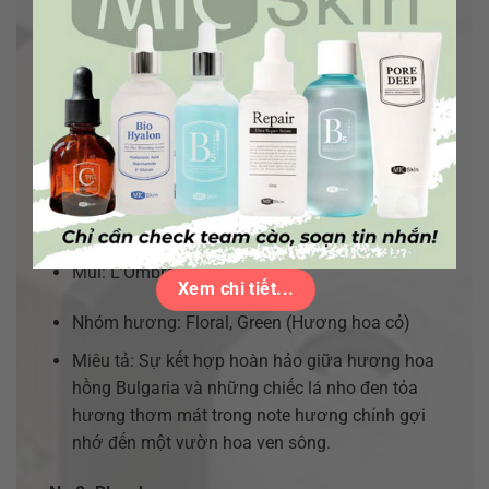
Nhóm hương: Fruity (Hương trái cây)
Miêu tả: Sự tươi mát của lá nguyệt quế và cây
tầm xuân mới thu hoạch hòa trộn cùng sự ngọt
ngào của chiết xuất mâm xôi tạo nên một mùi
hương sống động và trẻ trung.
No 7: L’Ombre dans l’Eau
Dòng nước hoa: Diptyque
Mùi: L’Ombre dans l’Eau
Xem chi tiết...
Nhóm hương: Floral, Green (Hương hoa cỏ)
Miêu tả: Sự kết hợp hoàn hảo giữa hương hoa
hồng Bulgaria và những chiếc lá nho đen tỏa
hương thơm mát trong note hương chính gợi
nhớ đến một vườn hoa ven sông.