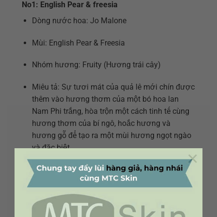
No1: English Pear & freesia
Dòng nước hoa: Jo Malone
Mùi: English Pear & Freesia
Nhóm hương: Fruity (Hương trái cây)
Miêu tả: Sự tươi mát của quả lê mới chín được
thêm vào hương thơm của một bó hoa lan
Nam Phi trắng, hòa trộn một cách tinh tế cùng
hương thơm của bí ngô, hoắc hương và
hương gỗ để tạo ra một mùi hương ngọt ngào
và đặc biệt.
×
No 2: Blackberry & Bay
Dòng nước hoa: Jo Malone
Mùi: Blackberry & Bay