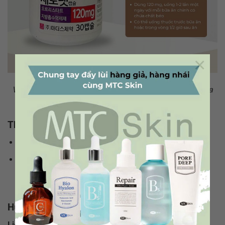
×
Viên uống giảm cân, giảm mỡ thừa được các chuyên gia
hàng đầu khuyên dùng
Thành phần viên uống tách mỡ Orlistat
Thành phần hoạt chất: Orlistat (USP) 120mg
Các chất phụ gia khác: cellulose vi tinh thể,
caprylocaproyl polyoxyglyceride, crospovidone, talc,
hydroxypropyl cellulose
Hướng dẫn sử dụng thuốc tách mỡ Orlistat
Liều dùng và cách uống Orlistat