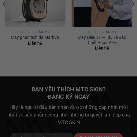
THIẾT BỊ THẨM MỸ
THIẾT BỊ THẨM MỸ
Máy Điều Trị – Tẩy Tế Bào
Máy phân tích da MarkVu
Chết Aqua Peel
Liên hệ
Liên hệ
BẠN YÊU THÍCH MTC SKIN?
ĐĂNG KÝ NGAY
Hãy là người đầu tiên nhận được những cập nhật mới
nhất về sản phẩm cũng như những bí quyết làm đẹp của
MTC SKIN