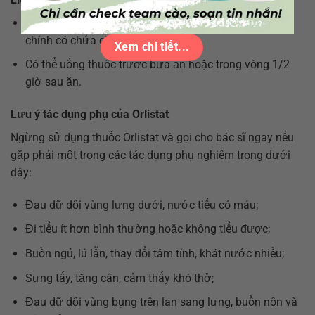
Dùng 120 mg, uống 1-2 lần một ngày với mỗi bữa ăn
chính có chứa chất béo.
Xem chi tiết...
Có thể uống thuốc trước bữa ăn hoặc trong vòng 1/2
giờ sau ăn.
Lưu ý tác dụng phụ của Orlistat
Ngừng sử dụng thuốc Orlistat và gọi cho bác sĩ ngay nếu
gặp phải một trong các tác dụng phụ nghiêm trọng dưới
đây:
Đau dữ dội vùng lưng dưới, nước tiểu có máu;
Đi tiểu ít hơn bình thường hoặc không tiểu được;
Buồn ngủ, lú lẫn, thay đổi tâm tính, khát nước nhiều;
Sưng tấy, tăng cân, cảm thấy khó thở;
Đau dữ dội vùng bụng trên lan sang lưng, buồn nôn và