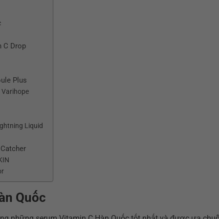
c
n C Drop
ule Plus
 Varihope
ghtning Liquid
 Catcher
KIN
or
Hàn Quốc
ong những serum Vitamin C Hàn Quốc tốt nhất và được ưa chu