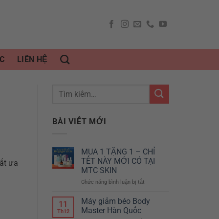
C
LIÊN HỆ
BÀI VIẾT MỚI
MUA 1 TẶNG 1 – CHỈ
TẾT NÀY MỚI CÓ TẠI
rất ưa
MTC SKIN
Chức năng bình luận bị tắt
ở
MUA
1
Máy giảm béo Body
11
TẶNG
Master Hàn Quốc
Th12
1