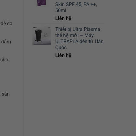
Skin SPF 45, PA ++,
50ml
Liên hệ
 đề da
Thiết bị Ultra Plasma
thế hệ mới – Máy
ULTRAPLA đến từ Hàn
a đảm
Quốc
Liên hệ
 cho
i sản