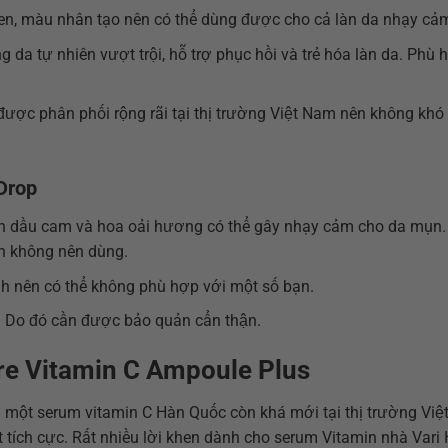
en, màu nhân tạo nên có thể dùng được cho cả làn da nhạy cả
a tự nhiên vượt trội, hỗ trợ phục hồi và trẻ hóa làn da. Phù 
được phân phối rộng rãi tại thị trường Việt Nam nên không khó
Drop
tinh dầu cam và hoa oải hương có thể gây nhạy cảm cho da mụn
ụn không nên dùng.
ính nên có thể không phù hợp với một số bạn.
a. Do đó cần được bảo quản cẩn thận.
ure Vitamin C Ampoule Plus
 một serum vitamin C Hàn Quốc còn khá mới tại thị trường Việ
 tích cực. Rất nhiều lời khen dành cho serum Vitamin nhà Vari