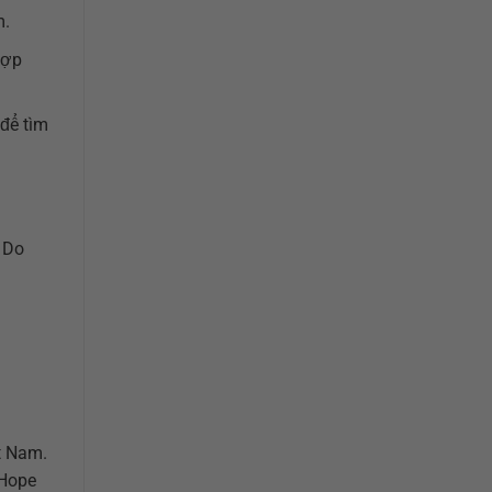
m.
hợp
 để tìm
. Do
t Nam.
 Hope