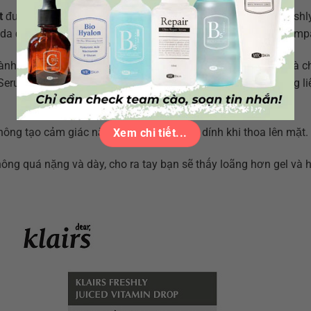
t
được nhiều chị em săn lùng sẽ không thể bỏ qua Klairs Freshl
da đến từ thương hiệu Klairs nổi tiếng của tập đoàn Wishcomp
ành phần chính là dẫn xuất Vitamin C (L-ascorbic acid) 5% và ch
Serum Vita C Hàn Quốc này không chứa cồn, paraben, hương li
ông tạo cảm giác nặng, dày, chỉ hơi dấp dính khi thoa lên mặt.
Xem chi tiết...
ng quá nặng và dày, cho ra tay bạn sẽ thấy loãng hơn gel và 