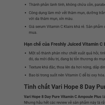
Thành phần lành tính, không chứa cồn, parab
Công dụng làm mờ vết thâm mụn, dưỡng trắng d
với da thâm mụn, xỉn màu.
Giá serum Vitamin C Klairs khá rẻ. Sản phẩm 
mua.
Hạn chế của Freshly Juiced Vitamin C 
Một số thành phân như chiết xuất quả hồi, 
đó, da mới điều trị, đang bị tổn thương do m
Texture khá đặc, thoa lên da hơi nóng, dấp d
Bao bì trong suốt nên Vitamin C dễ bị oxy hó
Tinh chất Vari Hope 8 Day P
Vari Hope 8 Day Pure Vitamin C Ampoule Plus
là
Nhưng hầu hết các review về sản phẩm này là rất