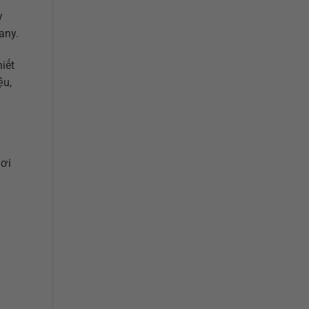
y
any.
iết
ệu,
hơi