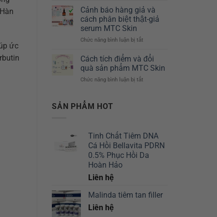
*
Chuyên
Derm
Cảnh báo hàng giả và
 Hàn
3
Sâu
–
cách phân biệt thật-giả
ống
10ml
serum MTC Skin
/
MTC
Chức năng bình luận bị tắt
Hộp)
ở
Skin
iúp ức
–
Cảnh
Giải
MTC
báo
rbutin
pháp
Cách tích điểm và đổi
Skin
hàng
cho
quà sản phẩm MTC Skin
giả
mọi
Chức năng bình luận bị tắt
ở
và
vấn
Cách
cách
đề
tích
phân
trên
điểm
SẢN PHẨM HOT
biệt
làn
và
thật-
da
đổi
giả
của
quà
serum
bạn
Tinh Chất Tiêm DNA
sản
MTC
Cá Hồi Bellavita PDRN
phẩm
Skin
MTC
0.5% Phục Hồi Da
Skin
Hoàn Hảo
Liên hệ
Malinda tiêm tan filler
Liên hệ