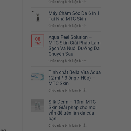
Chức năng bình luận bị tắt
ở
–
Máy
CHỈ
giảm
Máy Chăm Sóc Da 6 in 1
TẾT
béo
NÀY
Tại Nhà MTC Skin
Body
MỚI
Chức năng bình luận bị tắt
ở
Master
CÓ
Máy
Hàn
TẠI
Chăm
Aqua Peel Solution –
Quốc
MTC
08
Sóc
MTC Skin Giải Pháp Làm
SKIN
Th7
Da
Sạch Và Nuôi Dưỡng Da
6
Chuyên Sâu
in
1
Chức năng bình luận bị tắt
ở
Tại
Aqua
Nhà
Peel
Tinh chất Bella Vita Aqua
MTC
Solution
( 2 ml * 3 ống / Hộp) –
Skin
–
MTC Skin
MTC
Chức năng bình luận bị tắt
ở
Skin
Tinh
Giải
chất
Pháp
Silk Derm – 10ml MTC
Bella
Làm
Skin Giải pháp cho mọi
Vita
Sạch
vấn đề trên làn da của
Aqua
Và
bạn
(
Nuôi
2
Chức năng bình luận bị tắt
Dưỡng
ở
ộng
ml
Da
Silk