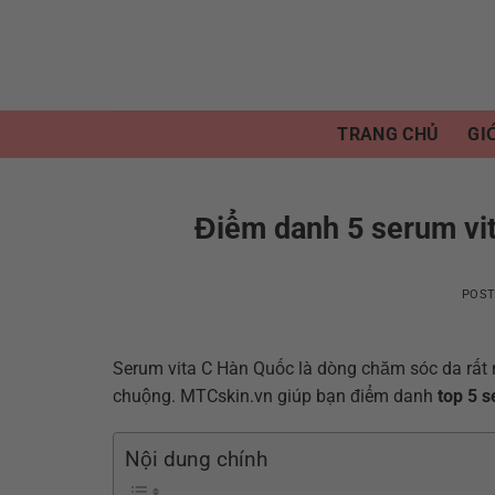
Skip
to
content
TRANG CHỦ
GI
Điểm danh 5 serum vit
POS
Serum vita C Hàn Quốc là dòng chăm sóc da rất nổ
chuộng. MTCskin.vn giúp bạn điểm danh
top 5 s
Nội dung chính