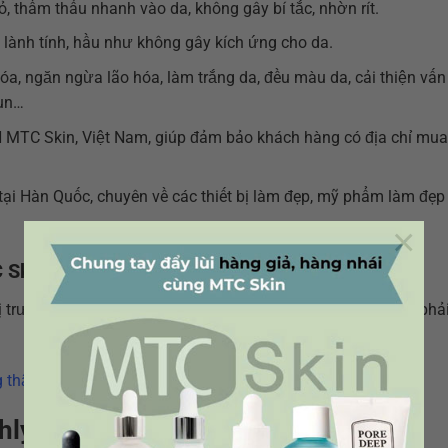
, thẩm thấu nhanh vào da, không gây bí tắc, nhờn rít.
 lành tính, hầu như không gây kích ứng cho da.
a, ngăn ngừa lão hóa, làm trắng da, đều màu da, cải thiện vấn
mụn…
 MTC Skin, Việt Nam, giúp đảm bảo khách hàng có địa chỉ mu
 tại Hàn Quốc, chuyên về các thiết bị làm đẹp, mỹ phẩm làm đẹp
×
 Skin
thị trường ngày càng nhiều. Nếu không cẩn thận bạn dễ mua phả
thật, hàng giả
shly Juiced Vitamin C Drop