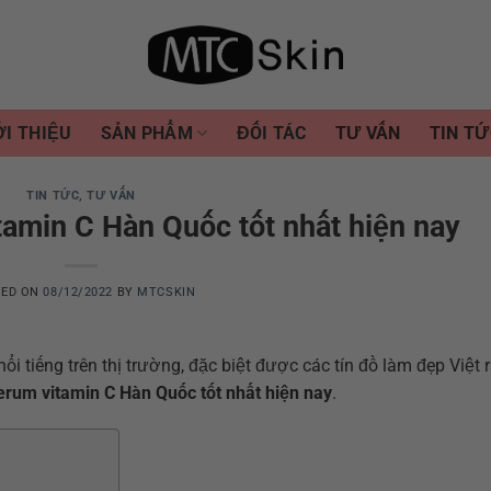
ỚI THIỆU
SẢN PHẨM
ĐỐI TÁC
TƯ VẤN
TIN TỨ
TIN TỨC
,
TƯ VẤN
amin C Hàn Quốc tốt nhất hiện nay
TED ON
08/12/2022
BY
MTCSKIN
i tiếng trên thị trường, đặc biệt được các tín đồ làm đẹp Việt 
erum vitamin C Hàn Quốc tốt nhất hiện nay
.