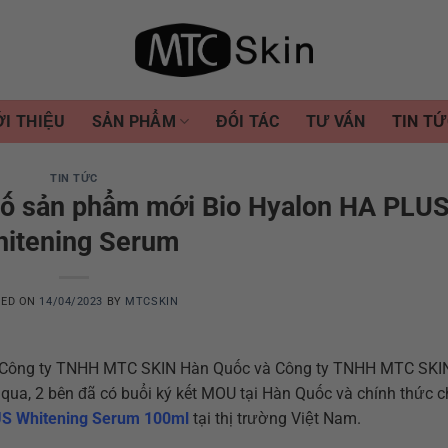
ỚI THIỆU
SẢN PHẨM
ĐỐI TÁC
TƯ VẤN
TIN TỨ
TIN TỨC
bố sản phẩm mới Bio Hyalon HA PLU
itening Serum
TED ON
14/04/2023
BY
MTCSKIN
ữa Công ty TNHH MTC SKIN Hàn Quốc và Công ty TNHH MTC SKIN
a, 2 bên đã có buổi ký kết MOU tại Hàn Quốc và chính thức c
US Whitening Serum 100ml
tại thị trường Việt Nam.