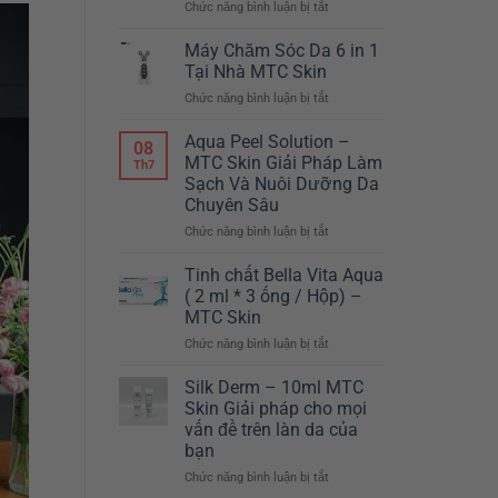
Chức năng bình luận bị tắt
ở
–
Máy
CHỈ
giảm
Máy Chăm Sóc Da 6 in 1
TẾT
béo
NÀY
Tại Nhà MTC Skin
Body
MỚI
Chức năng bình luận bị tắt
ở
Master
CÓ
Máy
Hàn
TẠI
Chăm
Aqua Peel Solution –
Quốc
MTC
08
Sóc
MTC Skin Giải Pháp Làm
SKIN
Th7
Da
Sạch Và Nuôi Dưỡng Da
6
Chuyên Sâu
in
1
Chức năng bình luận bị tắt
ở
Tại
Aqua
Nhà
Peel
Tinh chất Bella Vita Aqua
MTC
Solution
( 2 ml * 3 ống / Hộp) –
Skin
–
MTC Skin
MTC
Chức năng bình luận bị tắt
ở
Skin
Tinh
Giải
chất
Pháp
Silk Derm – 10ml MTC
Bella
Làm
Skin Giải pháp cho mọi
Vita
Sạch
vấn đề trên làn da của
Aqua
Và
bạn
(
Nuôi
2
Chức năng bình luận bị tắt
Dưỡng
ở
ml
Da
Silk