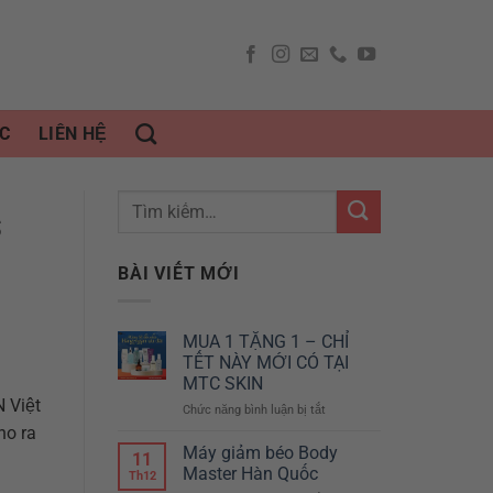
C
LIÊN HỆ
S
BÀI VIẾT MỚI
MUA 1 TẶNG 1 – CHỈ
TẾT NÀY MỚI CÓ TẠI
MTC SKIN
 Việt
Chức năng bình luận bị tắt
ở
MUA
ho ra
1
Máy giảm béo Body
11
TẶNG
Master Hàn Quốc
Th12
1