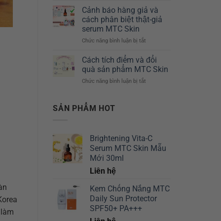
*
Chuyên
Derm
Cảnh báo hàng giả và
3
Sâu
–
cách phân biệt thật-giả
ống
10ml
serum MTC Skin
/
MTC
Chức năng bình luận bị tắt
Hộp)
ở
Skin
–
Cảnh
Giải
MTC
báo
pháp
Cách tích điểm và đổi
Skin
hàng
cho
quà sản phẩm MTC Skin
giả
mọi
Chức năng bình luận bị tắt
ở
và
vấn
Cách
cách
đề
tích
phân
trên
điểm
SẢN PHẨM HOT
biệt
làn
và
thật-
da
đổi
giả
của
quà
serum
bạn
Brightening Vita-C
sản
MTC
Serum MTC Skin Mẫu
phẩm
Skin
MTC
Mới 30ml
Skin
Liên hệ
àn
Kem Chống Nắng MTC
Daily Sun Protector
Korea
SPF50+ PA+++
 làm