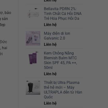
Liên hệ
Bellavita PDRN 2%:
rợ, bảo
Tinh Chất Cá Hồi DNA
Trẻ Hóa Phục Hồi Da
g sản
 đẹp
Liên hệ
Máy điện di Ion
Galvanic 2.0
 Đức
Liên hệ
, hai
Kem Chống Nắng
ới
Blemish Balm MTC
Skin SPF 45, PA ++,
50ml
Liên hệ
Thiết bị Ultra Plasma
thế hệ mới – Máy
ULTRAPLA đến từ Hàn
Quốc
Liên hệ