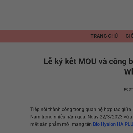
Skip
to
content
TRANG CHỦ
GI
Lễ ký kết MOU và công 
Wh
POS
Tiếp nối thành công trong quan hệ hợp tác gi
Nam trong nhiều năm qua. Ngày 22/3/2023 vừa qu
mắt sản phẩm mới mang tên
Bio Hyalon HA PL