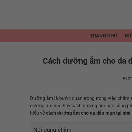
Skip
to
content
TRANG CHỦ
GI
Cách dưỡng ẩm cho da dầ
POS
Dưỡng ẩm là bước quan trọng trong việc chăm só
dưỡng ẩm nào hay cách dưỡng ẩm nào cũng phù h
hiểu về
cách dưỡng ẩm cho da dầu mụn tại nhà
Nội dung chính