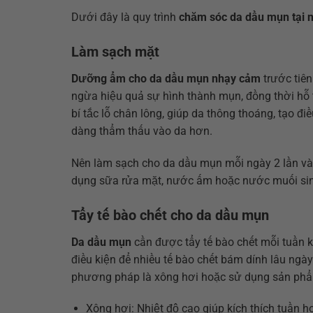
Dưới đây là quy trình
chăm sóc da dầu mụn tại 
Làm sạch mặt
Dưỡng ẩm cho da dầu mụn nhạy cảm
trước tiên
ngừa hiệu quả sự hình thành mụn, đồng thời hỗ 
bí tắc lỗ chân lông, giúp da thông thoáng, tạo 
dàng thẩm thấu vào da hơn.
Nên làm sạch cho da dầu mụn mỗi ngày 2 lần và
dụng sữa rửa mặt, nước ấm hoặc nước muối sinh
Tẩy tế bào chết cho da dầu mụn
Da dầu mụn
cần được tẩy tế bào chết mỗi tuần k
điều kiện để nhiều tế bào chết bám dính lâu ngày
phương pháp là xông hơi hoặc sử dụng sản phẩm
Xông hơi: Nhiệt độ cao giúp kích thích tuần h