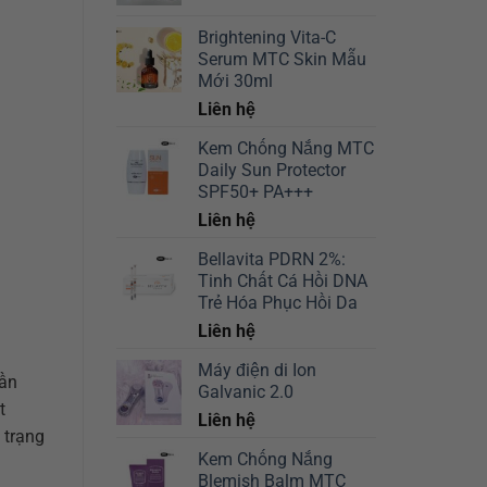
Brightening Vita-C
Serum MTC Skin Mẫu
Mới 30ml
Liên hệ
Kem Chống Nắng MTC
Daily Sun Protector
SPF50+ PA+++
Liên hệ
Bellavita PDRN 2%:
Tinh Chất Cá Hồi DNA
Trẻ Hóa Phục Hồi Da
Liên hệ
Máy điện di Ion
cần
Galvanic 2.0
t
Liên hệ
 trạng
Kem Chống Nắng
Blemish Balm MTC