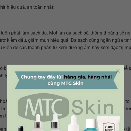
nhà
hiệu quả, an toàn nhất:
 luôn phải làm sạch da. Một làn da sạch sẽ, thông thoáng sẽ n
trợ kiềm dầu, giảm mụn hiệu quả. Da sạch cũng ngăn ngừa tìn
điều kiện để các thành phần từ kem dưỡng ẩm hay kem đặc trị m
×
o buổi sáng và tối. Cách làm sạch cho da dầu mụn bạn có thể 
 lý sẽ giúp kháng viêm, giảm sưng mụn hiệu quả.
hoảng 2 lần. Nguyên nhân là da dầu và mụn có lỗ chân lông to,
 trên da. Để loại bỏ lớp da chết này, bạn có thể áp dụng một tro
 tẩy tế bào chết dành cho da dầu mụn.
oàn máu, làm giãn nở lỗ chân lông, làm mềm da, giúp loại bỏ tế