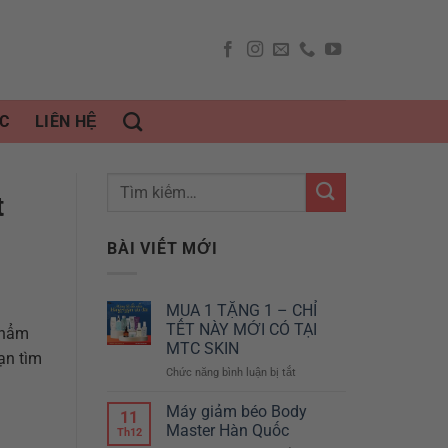
C
LIÊN HỆ
t
BÀI VIẾT MỚI
MUA 1 TẶNG 1 – CHỈ
TẾT NÀY MỚI CÓ TẠI
phẩm
MTC SKIN
ạn tìm
Chức năng bình luận bị tắt
ở
MUA
1
Máy giảm béo Body
11
TẶNG
Master Hàn Quốc
Th12
1