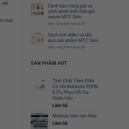
 vết
*
Chuyên
Derm
Cảnh báo hàng giả và
3
Sâu
–
cách phân biệt thật-giả
ống
10ml
serum MTC Skin
/
MTC
c loại
Chức năng bình luận bị tắt
Hộp)
ở
Skin
–
Cảnh
Giải
MTC
báo
pháp
Cách tích điểm và đổi
Skin
hàng
cho
quà sản phẩm MTC Skin
giả
mọi
Chức năng bình luận bị tắt
ở
và
vấn
Cách
cách
đề
tích
phân
trên
điểm
SẢN PHẨM HOT
biệt
làn
và
thật-
da
đổi
giả
của
quà
serum
bạn
Tinh Chất Tiêm DNA
sản
MTC
Cá Hồi Bellavita PDRN
phẩm
Skin
MTC
0.5% Phục Hồi Da
Skin
Hoàn Hảo
Liên hệ
Malinda tiêm tan filler
Liên hệ