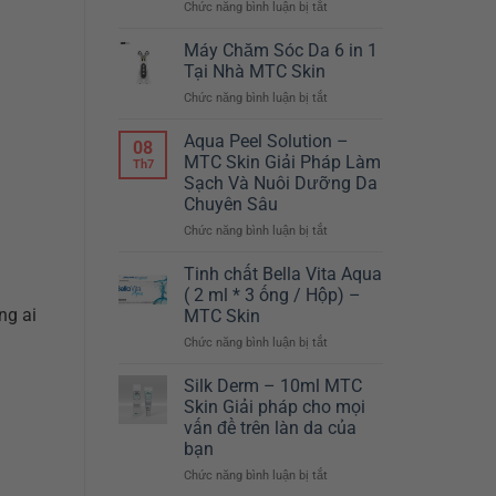
Chức năng bình luận bị tắt
ở
–
Máy
CHỈ
giảm
Máy Chăm Sóc Da 6 in 1
TẾT
béo
NÀY
Tại Nhà MTC Skin
Body
MỚI
Chức năng bình luận bị tắt
ở
Master
CÓ
Máy
Hàn
TẠI
Chăm
Aqua Peel Solution –
Quốc
MTC
08
Sóc
MTC Skin Giải Pháp Làm
SKIN
Th7
Da
Sạch Và Nuôi Dưỡng Da
6
Chuyên Sâu
in
1
Chức năng bình luận bị tắt
ở
Tại
Aqua
Nhà
Peel
Tinh chất Bella Vita Aqua
MTC
Solution
( 2 ml * 3 ống / Hộp) –
Skin
–
ng ai
MTC Skin
MTC
Chức năng bình luận bị tắt
ở
Skin
Tinh
Giải
chất
Pháp
Silk Derm – 10ml MTC
Bella
Làm
Skin Giải pháp cho mọi
Vita
Sạch
vấn đề trên làn da của
Aqua
Và
bạn
(
Nuôi
2
Chức năng bình luận bị tắt
Dưỡng
ở
ml
Da
Silk