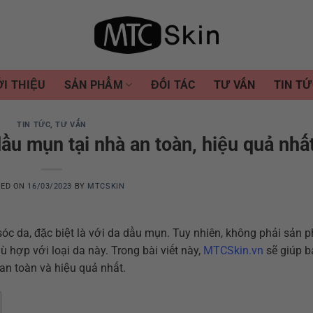
ỚI THIỆU
SẢN PHẨM
ĐỐI TÁC
TƯ VẤN
TIN TỨ
TIN TỨC
,
TƯ VẤN
u mụn tại nhà an toàn, hiệu quả nhấ
TED ON
16/03/2023
BY
MTCSKIN
c da, đặc biệt là với da dầu mụn. Tuy nhiên, không phải sản 
ợp với loại da này. Trong bài viết này,
MTCSkin.vn
sẽ giúp b
an toàn và hiệu quả nhất.