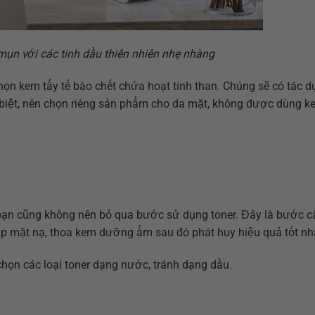
ụn với các tinh dầu thiên nhiên nhẹ nhàng
ọn kem tẩy tế bào chết chứa hoạt tính than. Chúng sẽ có tác d
 biệt, nên chọn riêng sản phẩm cho da mặt, không được dùng k
 bạn cũng không nên bỏ qua bước sử dụng toner. Đây là bước c
đắp mặt nạ, thoa kem dưỡng ẩm sau đó phát huy hiệu quả tốt nh
họn các loại toner dạng nước, tránh dạng dầu.