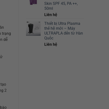
Skin SPF 45, PA ++,
50ml
Liên hệ
Thiết bị Ultra Plasma
găn
thế hệ mới – Máy
ULTRAPLA đến từ Hàn
h trạng
Quốc
ụn dễ
Liên hệ
sử
 tạo
ng 2
 bào