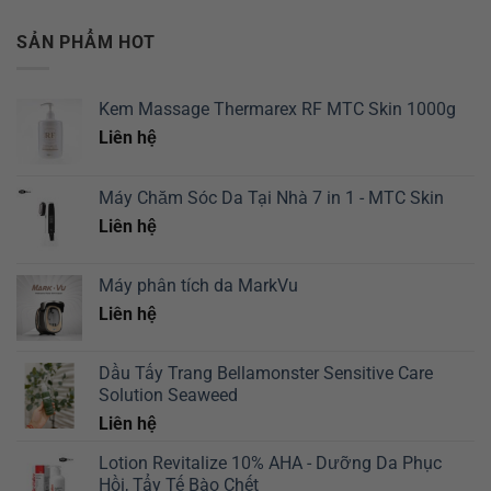
và
mọi
MTC
tích
cách
vấn
Skin
điểm
SẢN PHẨM HOT
phân
đề
và
biệt
trên
đổi
thật-
làn
quà
giả
da
Kem Massage Thermarex RF MTC Skin 1000g
sản
serum
của
phẩm
MTC
Liên hệ
bạn
MTC
Skin
Skin
Máy Chăm Sóc Da Tại Nhà 7 in 1 - MTC Skin
Liên hệ
Máy phân tích da MarkVu
Liên hệ
Dầu Tẩy Trang Bellamonster Sensitive Care
Solution Seaweed
Liên hệ
Lotion Revitalize 10% AHA - Dưỡng Da Phục
Hồi, Tẩy Tế Bào Chết