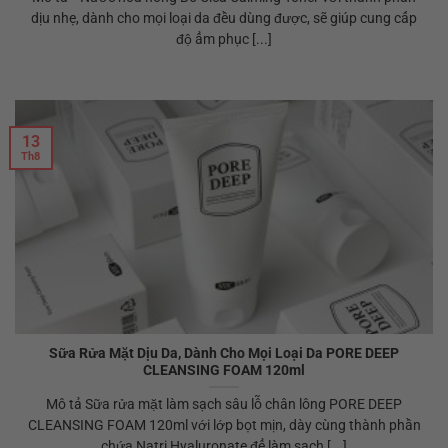
dịu nhẹ, dành cho mọi loại da đều dùng được, sẽ giúp cung cấp
độ ẩm phục [...]
13
Th8
Sữa Rửa Mặt Dịu Da, Dành Cho Mọi Loại Da PORE DEEP
CLEANSING FOAM 120ml
Mô tả Sữa rửa mặt làm sạch sâu lỗ chân lông PORE DEEP
CLEANSING FOAM 120ml với lớp bọt mịn, dày cùng thành phần
chứa Natri Hyaluronate để làm sạch [...]