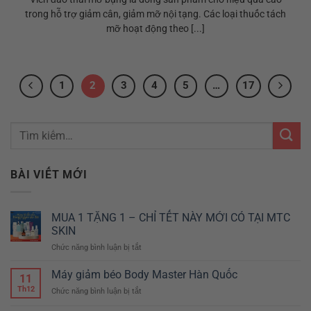
trong hỗ trợ giảm cân, giảm mỡ nội tạng. Các loại thuốc tách
mỡ hoạt động theo [...]
1
2
3
4
5
…
17
BÀI VIẾT MỚI
MUA 1 TẶNG 1 – CHỈ TẾT NÀY MỚI CÓ TẠI MTC
SKIN
Chức năng bình luận bị tắt
ở
MUA
1
Máy giảm béo Body Master Hàn Quốc
11
TẶNG
Th12
Chức năng bình luận bị tắt
ở
1
Máy
–