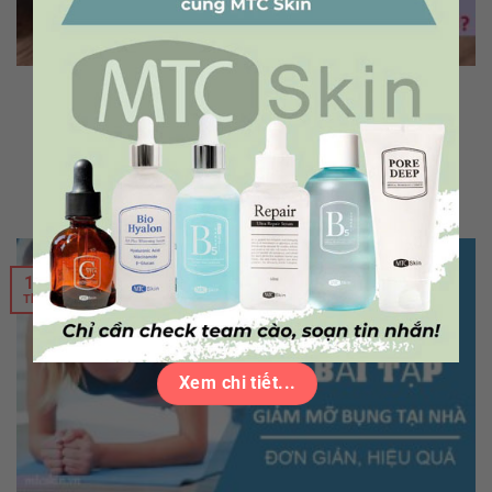
Than hoạt tính là gì? Những điều cần biết về than hoạt tính
Than hoạt tính là loại bột màu đen đặc biệt, được ứng dụng
trong lĩnh vực y tế để kiểm soát ngộ độc hoặc dùng thuốc quá
liều. Bên cạnh [...]
15
Th9
Xem chi tiết...