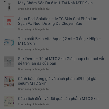
giảm
Máy Chăm Sóc Da 6 in 1 Tại Nhà MTC Skin
CHỈ
béo
TẾT
Chức năng bình luận bị tắt
ở
Body
NÀY
Máy
Master
MỚI
Chăm
Hàn
Aqua Peel Solution – MTC Skin Giải Pháp Làm
CÓ
08
Sóc
Quốc
Sạch Và Nuôi Dưỡng Da Chuyên Sâu
TẠI
Th7
Da
MTC
Chức năng bình luận bị tắt
ở
6
SKIN
Aqua
in
Peel
1
Tinh chất Bella Vita Aqua ( 2 ml * 3 ống / Hộp) –
Solution
Tại
MTC Skin
–
Nhà
Chức năng bình luận bị tắt
ở
MTC
MTC
Tinh
Skin
Skin
chất
Silk Derm – 10ml MTC Skin Giải pháp cho mọi vấn
Giải
Bella
Pháp
đề trên làn da của bạn
Vita
Làm
Chức năng bình luận bị tắt
ở
Aqua
Sạch
Silk
(
Và
Derm
Cảnh báo hàng giả và cách phân biệt thật-giả
2
Nuôi
–
ml
serum MTC Skin
Dưỡng
10ml
*
Da
Chức năng bình luận bị tắt
ở
MTC
3
Chuyên
Cảnh
Skin
ống
Sâu
báo
Cách tích điểm và đổi quà sản phẩm MTC Skin
Giải
/
hàng
pháp
Hộp)
Chức năng bình luận bị tắt
ở
giả
cho
–
Cách