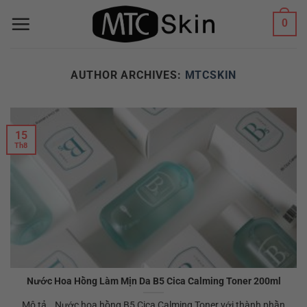
Skip
0
to
content
AUTHOR ARCHIVES:
MTCSKIN
15
Th8
Nước Hoa Hồng Làm Mịn Da B5 Cica Calming Toner 200ml
Mô tả Nước hoa hồng B5 Cica Calming Toner với thành phần